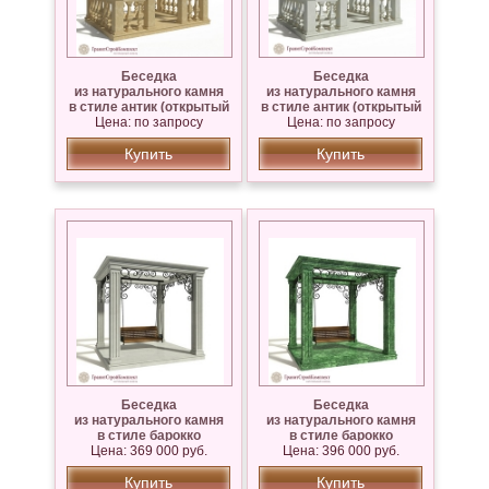
Беседка
Беседка
из натурального камня
из натурального камня
в стиле антик (открытый
в стиле антик (открытый
верх),Известняк Сары —
Цена: по запросу
верх),мрамор Коелга
Цена: по запросу
Таш
Купить
Купить
Беседка
Беседка
из натурального камня
из натурального камня
в стиле барокко
в стиле барокко
и рококо,мрамор Коелга,
Цена: 369 000 руб.
Цена: 396 000 руб.
и рококо,мрамор
Известняк Сары — Таш
Змеевик
Купить
Купить