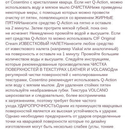
от Сosentino с кристаллами кварца. Если нет Q-Action, можно
использовать воду и мягкое мыло.ОЧИСТКАНиже приведены
некоторые меры, с помощью которых можно провести
очистку от пятен, появляющихся со временем:ЖИРНЫЕ
ПЯТНАНанесите средство Q-Action на пятно и оставьте
на 2 минуты. Затем протрите мягкой губкой, пока оно
не исчезнет. Немедленно промойте водой и высушите. Если
нет средства Q-Action то можно использовать CIF Original
Cream.ИЗВЕСТКОВЫЙ НАЛЕТНанесите любое средство
от известкового налета (например Viakal или аналогичный)
на поверхность и оставьте на 1 минуту. Промойте большим
количеством воды и высушите. Следуйте инструкциям,
которые рекомендованные производителем.ЧИСТКА
ПОВЕРХНОСТЕЙ В ТЕКСТУРАХ LEATHER И VOLCANOДля
регулярной чистки поверхностей с неполированными
текстурами, Cosentino рекомендует использовать Q-Action
или воду с мягким мылом. Для удаления стойких пятен
используйте неабразивные губки. Текстура VOLCANO
шероховатая и следовательно, более восприимчива
к загрязнениям, поэтому требует более частого
ухода.УДАРОПРОЧНОСТЬОдним из преимуществ кварцевых
поверхностей является их высокая устойчивость к ударам.
Однако необходимо предохранять от ударов определенные
точки на кварцевой поверхности которые по дизайну
изготовления могут быть несколько слабее (углы, тонкие