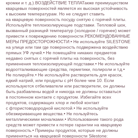
кромки и т. д.).ВОЗДЕЙСТВИЕ ТЕПЛАТакже преимуществом
кварцевых поверхностей является их высокая устойчивость
к высоким температурам. Но не следует ставить
на кварцевую поверхность посуду снятую с горячей плиты.
Используйте теплоизолирующие подставки. Тепловой шок,
вызванный разницей температур (холодное / горячее) может
привести к повреждению поверхности.РЕКОМЕНДОВАННЫЕ
МЕРЫ ПРЕДОСТОРОЖНОСТИ:• Не используйте SILESTONE
на улице или там где поверхность подвержена воздействию
прямых УФ лучей.• Не помещайте никаких предметов
недавно снятых с горячей плиты на поверхность, без
применения теплоизолирующей подставки.• Не используйте
водоотталкивающие средства, герметики, полироли и т.д.•
Не полируйте.• Не используйте растворитель для красок,
едкий натрий, или продукты с рН более чем 10. Если
используются отбеливатели или растворители, он должны
быть разбавлены водой и никогда не должны оставаться
в постоянном контакте с продуктом. Избегайте всех
продуктов, содержащих хлор и любой контакт
с фтористоводородной кислотой.• Не используйте
обезжиривающие вещества.• Не пользуйтесь
металлическими мочалками.• Использование такого рода
средств может привести к потере гарантии на кварцевую
поверхность.• Примеры продуктов, которые не должны
применяться на кварцевой поверхности Silestone: