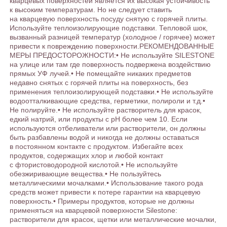
кварцевых поверхностей является их высокая устойчивость
к высоким температурам. Но не следует ставить
на кварцевую поверхность посуду снятую с горячей плиты.
Используйте теплоизолирующие подставки. Тепловой шок,
вызванный разницей температур (холодное / горячее) может
привести к повреждению поверхности.РЕКОМЕНДОВАННЫЕ
МЕРЫ ПРЕДОСТОРОЖНОСТИ:• Не используйте SILESTONE
на улице или там где поверхность подвержена воздействию
прямых УФ лучей.• Не помещайте никаких предметов
недавно снятых с горячей плиты на поверхность, без
применения теплоизолирующей подставки.• Не используйте
водоотталкивающие средства, герметики, полироли и т.д.•
Не полируйте.• Не используйте растворитель для красок,
едкий натрий, или продукты с рН более чем 10. Если
используются отбеливатели или растворители, он должны
быть разбавлены водой и никогда не должны оставаться
в постоянном контакте с продуктом. Избегайте всех
продуктов, содержащих хлор и любой контакт
с фтористоводородной кислотой.• Не используйте
обезжиривающие вещества.• Не пользуйтесь
металлическими мочалками.• Использование такого рода
средств может привести к потере гарантии на кварцевую
поверхность.• Примеры продуктов, которые не должны
применяться на кварцевой поверхности Silestone:
растворители для красок, щетки или металлические мочалки,