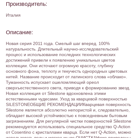
Производитель:
Италия
Описание:
Новая серия 2011 года. Смелый шаг вперед. 100%
натуральность. Длительный научно-исследовательский
процесс и использование последних технологических
достижений привели к появлению уникальных цветов
коллекции. Они источают огромную красоту, глубину
основного фона, теплоту и текучесть однородных цветовых
нитей. Название происходит от латинского слова «облако».
Туманность испускает ошеломляющий ореол
сверхъестественного света, приводя к формированию звезд.
Новая коллекция от Silestone вдохновлена этими
естественными чудесами. Уход за кварцевой поверхностью
SILESTONEОБЩИЕ РЕКОМЕНДАЦИИКварцевая поверхность
Silestone является абсолютно непористой и, следовательно,
обладает высокой устойчивостью к повседневным бытовым
загрязнениям. Для регулярной чистки поверхностей Silestone
рекомендуется использовать специальное средство Q-Action
от Сosentino с кристаллами кварца. Если нет Q-Action, можно
использовать воду и мягкое мыло.ОЧИСТКАНиже приведены