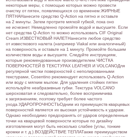
некоторые меры, с помощью которых можно провести
очистку от пятен, появляющихся со временем:ЖИРНЫЕ
ПЯТНАНанесите средство Q-Action на пятно и оставьте
на 2 минуты. Затем протрите мягкой губкой, пока оно
не исчезнет. Немедленно промойте водой и высушите. Если
нет средства Q-Action то можно использовать CIF Original
Cream.ИЗВЕСТКОВЫЙ НАЛЕТНанесите любое средство
от известкового налета (например Viakal или аналогичный)
на поверхность и оставьте на 1 минуту. Промойте большим
количеством воды и высушите. Следуйте инструкциям,
которые рекомендованные производителем.ЧИСТКА
ПОВЕРХНОСТЕЙ В ТЕКСТУРАХ LEATHER И VOLCANOДля
регулярной чистки поверхностей с неполированными
текстурами, Cosentino рекомендует использовать Q-Action
или воду с мягким мылом. Для удаления стойких пятен
используйте неабразивные губки. Текстура VOLCANO
шероховатая и следовательно, более восприимчива
к загрязнениям, поэтому требует более частого
ухода.УДАРОПРОЧНОСТЬОдним из преимуществ кварцевых
поверхностей является их высокая устойчивость к ударам.
Однако необходимо предохранять от ударов определенные
точки на кварцевой поверхности которые по дизайну
изготовления могут быть несколько слабее (углы, тонкие
кромки и т. д.).ВОЗДЕЙСТВИЕ ТЕПЛАТакже преимуществом